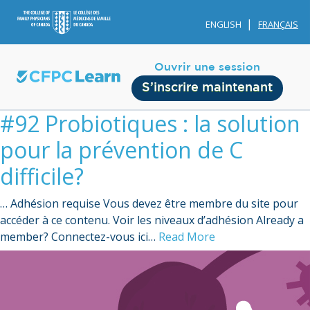
ENGLISH
FRANÇAIS
Ouvrir une session
S’inscrire maintenant
#92 Probiotiques : la solution
pour la prévention de C
difficile?
… Adhésion requise Vous devez être membre du site pour
Membership
accéder à ce contenu. Voir les niveaux d’adhésion Already a
member? Connectez-vous ici…
Read More
Account Membership
Credit History
Edit Profile