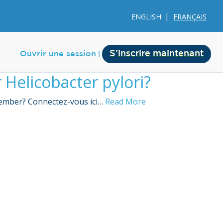
ENGLISH
FRANÇAIS
S’inscrire maintenant
Ouvrir une session
 Helicobacter pylori?
 member? Connectez-vous ici…
Read More
Membership
Account Membership
Credit History
Edit Profile