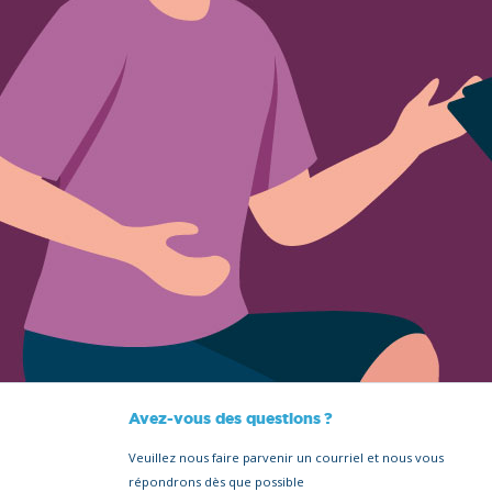
Avez-vous des questions ?
Veuillez nous faire parvenir un courriel et nous vous
répondrons dès que possible