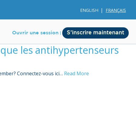
ENGLISH
FRANÇAIS
S’inscrire maintenant
Ouvrir une session
sque les antihypertenseurs
 member? Connectez-vous ici…
Read More
Membership
Account Membership
Credit History
Edit Profile