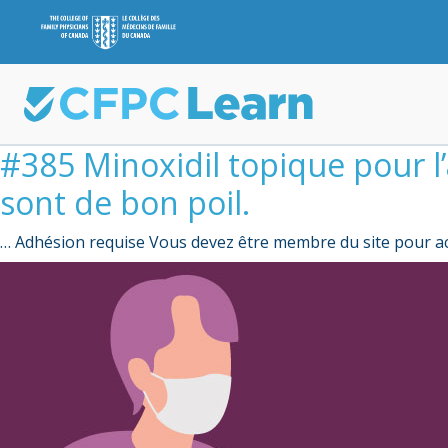
#385 Minoxidil topique pour l
sont de bon poil.
… Adhésion requise Vous devez être membre du site pour ac