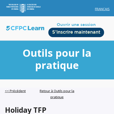
FRANÇAIS
Ouvrir une session
S’inscrire maintenant
Outils pour la
pratique
Membership
Account Membership
<< Précédent
Retour à Outils pour la
pratique
Credit History
Edit Profile
Holiday TFP