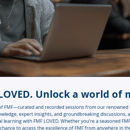
OVED. Unlock a world of m
f FMF—curated and recorded sessions from our renowned in
wledge, expert insights, and groundbreaking discussions, all
al learning with FMF LOVED. Whether you’re a seasoned FMF
ur chance to access the excellence of FMF from anywhere in th