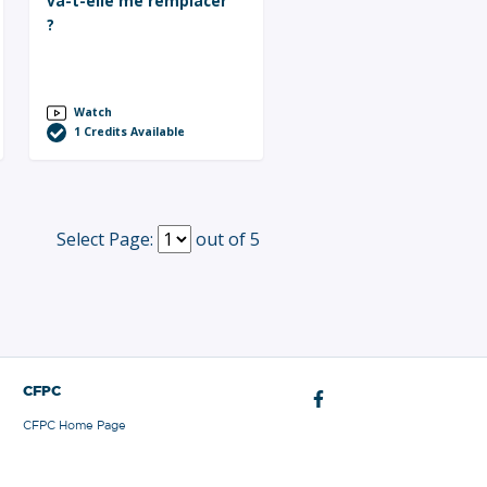
va-t-elle me remplacer
?
Watch
1
Credits Available
Select Page:
out of 5
CFPC
CFPC Home Page