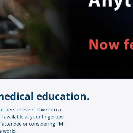
Sign Out
edical education.
-person event. Dive into a
 available at your fingertips!
 attendee or considering FMF
e world.