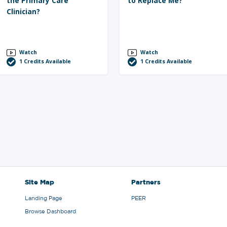
the Primary Care
to Replace Me?
Clinician?
Watch
Watch
1
Credits Available
1
Credits Available
Site Map
Partners
Landing Page
PEER
Browse Dashboard