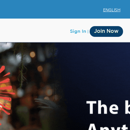
ENGLISH
Join Now
Sign In
Membership
Account Membership
Credit History
Edit Profile