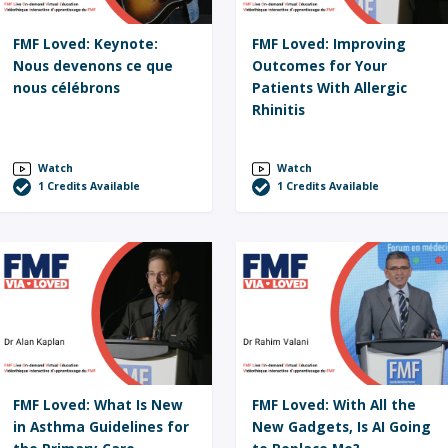
FMF Loved: Keynote:
FMF Loved: Improving
Nous devenons ce que
Outcomes for Your
nous célébrons
Patients With Allergic
Rhinitis
Watch
Watch
1
Credits Available
1
Credits Available
FMF Loved: What Is New
FMF Loved: With All the
in Asthma Guidelines for
New Gadgets, Is AI Going