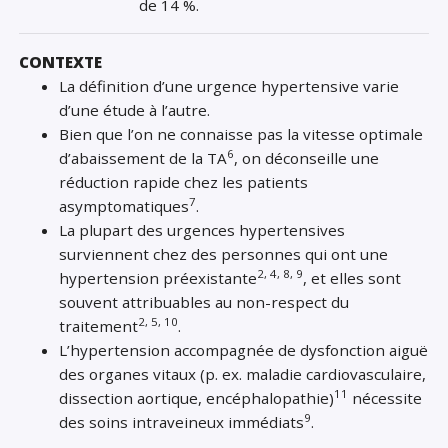
de 14 %.
CONTEXTE
La définition d’une urgence hypertensive varie
d’une étude à l’autre.
Bien que l’on ne connaisse pas la vitesse optimale
6
d’abaissement de la TA
, on déconseille une
réduction rapide chez les patients
7
asymptomatiques
.
La plupart des urgences hypertensives
surviennent chez des personnes qui ont une
2, 4, 8, 9
hypertension préexistante
, et elles sont
souvent attribuables au non-respect du
2, 5, 10
traitement
.
L’hypertension accompagnée de dysfonction aiguë
des organes vitaux (p. ex. maladie cardiovasculaire,
11
dissection aortique, encéphalopathie)
nécessite
9
des soins intraveineux immédiats
.