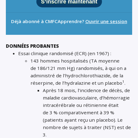
S’inscrire maintenant
Déjà abonné à CMFCApprendre?
Ouvrir une session
DONNÉES PROBANTES
Essai clinique randomisé (ECR) (en 1967) :
143 hommes hospitalisés (TA moyenne
de 186/121 mm Hg) randomisés, à qui on a
administré de l’hydrochlorothiazide, de la
1
réserpine, de l’hydralazine et un placebo
.
Après 18 mois, l’incidence de décès, de
maladie cardiovasculaire, d’hémorragie
intracérébrale ou rétinienne était
de 3 % comparativement à 39 %
(patients ayant reçu un placebo). Le
nombre de sujets à traiter (NST) est de
3.