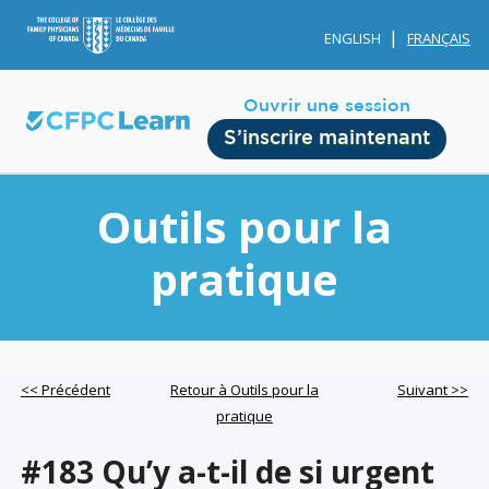
ENGLISH
FRANÇAIS
Ouvrir une session
S’inscrire maintenant
Outils pour la
pratique
Membership
Account Membership
<< Précédent
Retour à Outils pour la
Suivant >>
pratique
Credit History
Edit Profile
#183 Qu’y a-t-il de si urgent