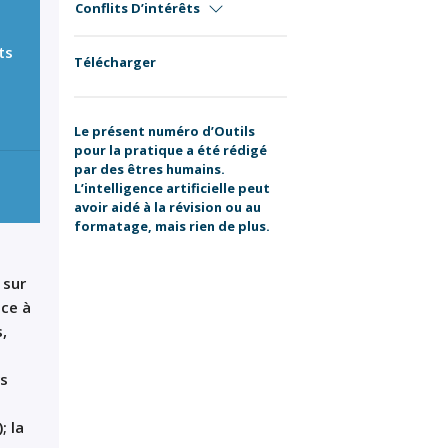
Conflits D’intérêts
ts
Télécharger
Le présent numéro d’Outils
pour la pratique a été rédigé
par des êtres humains.
L’intelligence artificielle peut
avoir aidé à la révision ou au
formatage, mais rien de plus.
t
sur
ice à
,
rs
; la