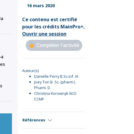
Sign Out
16 mars 2020
la
Ce contenu est certifié
pour les crédits MainPro+,
Ouvrir une session
Compléter l’activité
04
es
Auteur(s)
Danielle Perry B.Sc.inf. IA
Joey Ton B. Sc. (pharm.)
ns
Pharm. D.
Christina Korownyk M.D.
CCMF
Références