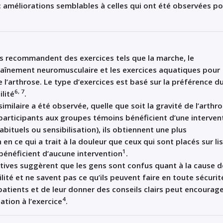
: améliorations
semblables
à celles
qui ont été
observées po
ces recommandent des exercices tels que la marche, le
raînement neuromusculaire et les exercices aquatiques pour
 l
’
arthrose. Le type d
’
exercice
s
est basé sur la préférence d
6, 7
ilité
.
similaire
a été observée,
quelle que soit la gravité de l
’
arthro
articipants aux groupes témoins bénéficient d
’
une interven
abituels ou
sensibilisation
)
, ils obtiennent
une
plus
en ce qui a trait à la
douleur
que
ceux qui sont placés sur li
1
bénéficient d
’
aucune intervention
.
tives suggèrent que les gens sont confus
quant à
la cause d
ilité et ne savent pas ce qu
’
ils peuvent faire en toute sécurit
patients
et de
leur
donner des conseils clairs peut encourag
4
ation à l
’
exercice
.