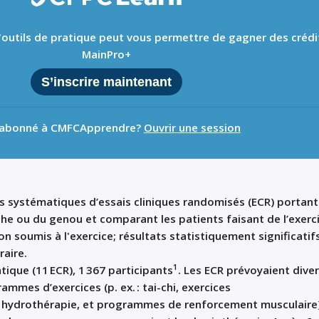
 d'outils de pratique peut vous permettre de gagner des crédi
MainPro+
S’inscrire maintenant
 abonné à CMFCApprendre?
Ouvrir une session
es systématiques d’essais cliniques randomisés (ECR)
portan
nche ou du genou
et
comparant l
es patients faisant de l’
exerc
n soumis à l'exercice; résultats statistiquement significatifs
raire
.
1
tique (11
ECR), 1
367 participants
. Les ECR
prévoyaient
dive
grammes d
’
exercice
s
(
p. ex.
:
tai-chi
,
exercices
u
hydrothérapie, et programmes de renforcement musculaire)