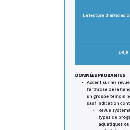
La lecture d'articles
Déjà
DONNÉES PROBANTES
Accent sur les revu
l’arthrose de la ha
un groupe
témoin
no
sauf indication cont
Revue systéma
types de pro
aquatiques
o