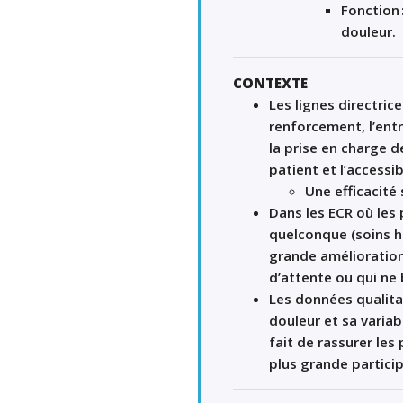
Fonction
douleur
.
CONTEXTE
Les lignes directri
renforcement, l
’
ent
la
prise en charge
de
patient et l
’
accessib
Une e
fficacité 
Dans les ECR
où les
p
quelconque (soins h
grande
amélioration 
d
’
attente ou qui ne 
Les données qualita
douleur et sa variab
fait de rassurer
les
plus grande particip