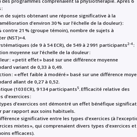
)
des programmes comprenaient
la physiothérapie. Après
6
s
:
on
de sujets
obtenant une réponse significative à la
amélioration
d’environ
30
%
s
ur l
’
échelle de la douleur
)
:
%
contre
21
% (
groupe témoin
),
nombre de sujets à
iter
(N
S
T)=4.
2-4
systématiques
(
d
e
9
à
54
ECR
),
de
549
à
2
991 participants
:
tion moyenne sur l
’
échelle de la douleur
:
leur
:
«
petit effet
»
basé sur une différence moyenne
ndard
variant de
0,33
à
0,49
.
ction
:
«
effet faible à modéré
»
basé sur une différence moy
ndard
allant de
0,27
à
0,52
.
5
atique
(103
ECR
), 9
134 participants
.
Efficacité relative des
es d
’
exercices
:
 types
d’exercices
ont démontré un effet bénéfique significati
r par rapport aux soins habituels
.
fférence significative entre les types
d’exercices
(à l
’
excepti
rcice
s
mixte
s »
, qui comprenai
en
t divers types d
’
exercices et
moins efficace
s
).