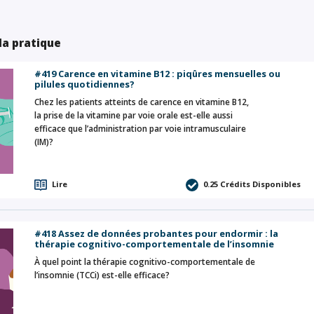
 la pratique
#419 Carence en vitamine B12 : piqûres mensuelles ou
pilules quotidiennes?
Chez les patients atteints de carence en vitamine B12,
la prise de la vitamine par voie orale est-elle aussi
efficace que l’administration par voie intramusculaire
(IM)?
Lire
0.25
Crédits Disponibles
#418 Assez de données probantes pour endormir : la
thérapie cognitivo-comportementale de l’insomnie
À quel point la thérapie cognitivo-comportementale de
l’insomnie (TCCi) est-elle efficace?