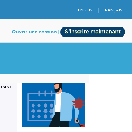
ENGLISH
FRANÇAIS
S’inscrire maintenant
Ouvrir une session
e
Membership
vant >>
Account Membership
Credit History
Edit Profile