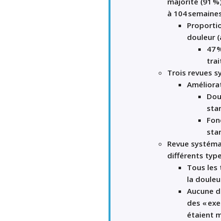
majorité (91
%
à
104
semaine
Proporti
douleur
(
47
tra
Trois revues 
Améliora
Dou
sta
Fon
sta
Revue systém
différents typ
Tous les
la douleu
Aucune di
de
s
«
exe
étai
en
t 