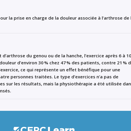
 pour la prise en charge de la douleur associée à l’arthrose de 
t d
’
arthrose du genou ou de la hanche, l
’
exercice
après 6 à 1
douleur d
’
environ 30
%
chez
47
% des patients, contre 21
%
d
’
exercice
, ce qui représente un
effet bénéfique
pour une
atre
personnes traitées. Le type d
’
exercice
s
n
’
a pas de
ves
sur les résultats, mais la
physiothérapie
a été utilisée da
ensés
.