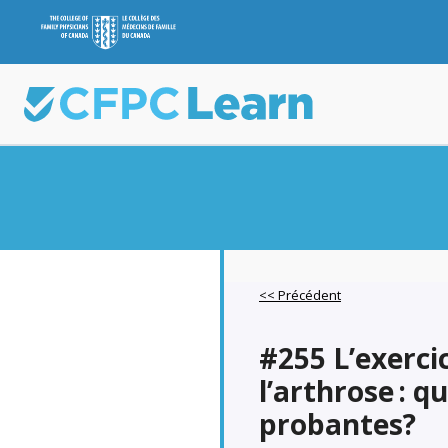
<< Précédent
#255 L’exerci
l’arthrose : q
probantes?