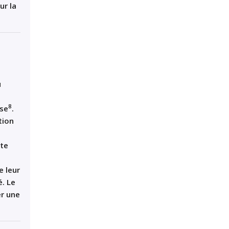
ur la
u
8
se
.
tion
ste
e leur
é.
Le
er une