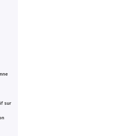
enne
f sur
on