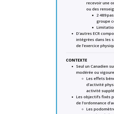
recevoir une o
ou
des
renseig
2
489
pas
groupe co
Limitatio
D
’
autres ECR compor
intégrées dans les 
de
l
’
exercice physiq
CONTEXTE
Seul un Canadien su
modérée
ou
vigour
Les effets bé
d
’
activité ph
activité suppl
Les objectifs
fixé
s
p
de l
’
ordonnance d
’
a
Les podomètres