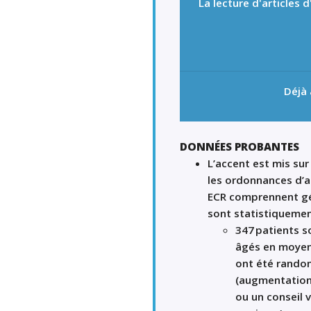
La lecture d'articles
Déjà
DONNÉES PROBANTES
L
’
accent est mis sur
les
ordonnances
d
’
a
ECR comprennent gén
sont statistiquement
347
patients s
âgés en moyenn
ont été rando
(augmentation
ou un conseil 