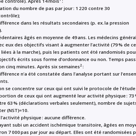
pe contrôle). Après 14
mois
:
tion du nombre de pas
par
jour
: 1
220 contre 30
contrôle)
;
fférence dans les résultats secondaires (p. ex. la pression
)
.
sédentaires âgés en moyenne de 49
ans. Les médecins général
ec eux des objectifs visant
à augmenter
l
’
activité (79
% de ce
 liées à la marche), puis le
s
patient
s
ont
été randomisé
s
pou
jectifs écrits
sous forme d
’
ordonnance ou non. Temps
pass
2
ron cinq
minutes. Après
six
semaines
:
fférence n’a été constatée dans l’analyse portant sur l’ense
nts.
on se concentre sur ceux qui ont suivi le protocole de l
’
étude
portion de ceux qui ont augmenté leur activité
physique
: 73
tre 63
% (déclarations verbales seulement), nombre de sujet
iter (NST)=10
.
l’activité
physique :
aucune différence.
ayant subi un
accident ischémique transitoire
, âgées en moy
ron 7
000
pas par jour au départ.
Elles ont été randomisées 