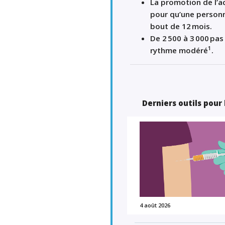
La promotion de l
’
a
pour qu
’
une personn
bout de
12
mois
.
De 2
500 à 3
000
pas
1
rythme
modéré
.
Derniers outils pour
4 août 2026