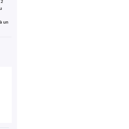
12
u
à un