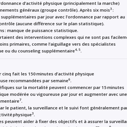
rdonnance d’activité physique
(principalement la marche)
3
nements généraux (groupe contrôle). Après six mois
:
supplémentaires
par jour avec l
’
ordonnance par rapport au
ntrôle (
aucune différence sur le plan statistique
).
ns : manque de puissance statistique
.
taient des interventions complexes qui ne sont pas facilem
soins primaires, comme l
’
aiguillage
vers des spécialistes
4, 5
ue ou du counseling
supplémentaire
.
r cinq
fait
les 150
minutes d
’
activité physique
6
euse recommandées par semaine
.
néfiques sur la mortalité peuvent commencer
par
15
minutes
ysique modérée
ou
vigoureuse par jour et augmenter avec une
7
émentaire
.
ar le
patient, la surveillance et le suivi font généralement pa
3
ctivité
physique
.
 peuvent aider à fixer des objectifs et à assurer la surveill
9