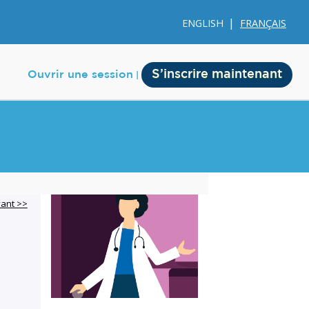
ENGLISH
FRANÇAIS
S’inscrire maintenant
Ouvrir une session
e
Membership
vant >>
Account Membership
Credit History
Edit Profile