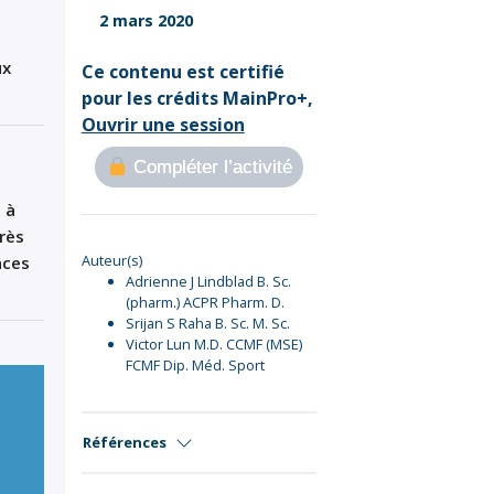
Sign Out
2 mars 2020
ux
Ce contenu est certifié
pour les crédits MainPro+,
Ouvrir une session
Compléter l’activité
t
à
rès
Auteur(s)
nces
Adrienne J Lindblad B. Sc.
(pharm.) ACPR Pharm. D.
Srijan S Raha B. Sc. M. Sc.
Victor Lun M.D. CCMF (MSE)
FCMF Dip. Méd. Sport
Références