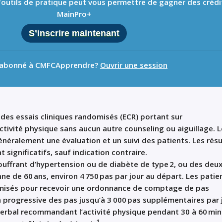
 d'outils de pratique peut vous permettre de gagner des crédi
MainPro+
S’inscrire maintenant
 abonné à CMFCApprendre?
Ouvrir une session
 des essais cliniques randomisés (ECR) portant sur
ctivité physique
sans
aucun
autre
counseling ou
aiguillage
. 
éralement une évaluation et un suivi des patients. Les résu
 significatifs, sauf indication contraire
.
ouffrant d
’
hypertension ou de diabète de type 2
,
ou
des
deux
e de 60 ans, environ 4
750
pas par jour au départ. Les patie
misés pour recevoir une
ordonnance
de comptage de pas
 progressive des pas jusqu
’
à 3
000
pas supplémentaires par 
verbal recommandant l’activité physique pendant 30 à 60 mi
1