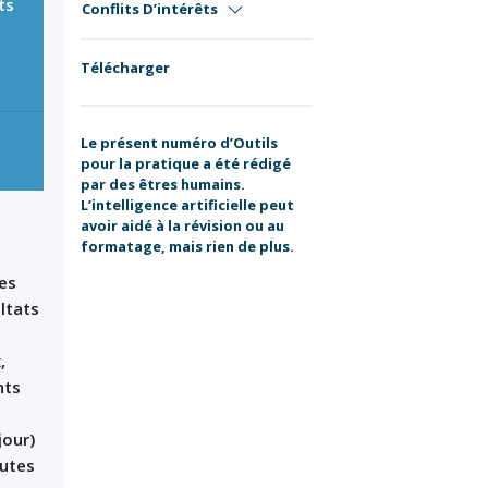
ts
Conflits D’intérêts
Télécharger
Le présent numéro d’Outils
pour la pratique a été rédigé
par des êtres humains.
L’intelligence artificielle peut
avoir aidé à la révision ou au
formatage, mais rien de plus.
Les
ltats
,
nts
jour)
nutes