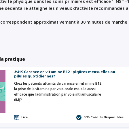
ctivité physique dans les soins primaires est efficace
: NST=
e sédentaire atteigne les niveaux d
’
activité recommandés
a
 correspondent approximativement à 30
minutes de marche 
 la pratique
#419 Carence en vitamine B12 : piqûres mensuelles ou
pilules quotidiennes?
Chez les patients atteints de carence en vitamine B12,
la prise de la vitamine par voie orale est-elle aussi
efficace que l’administration par voie intramusculaire
(IM)?
Lire
0.25
Crédits Disponibles