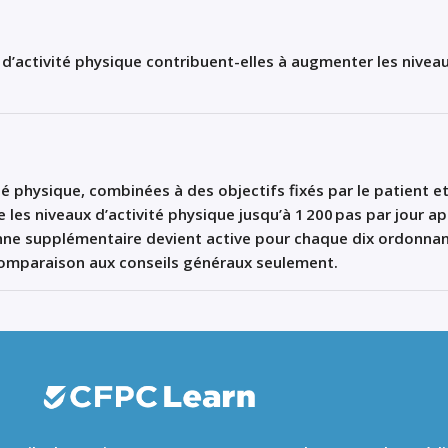
d’activité physique contribuent-elles à augmenter les nivea
té physique
,
combinées
à des
objectifs
fixés par le
pa
tient
e
 les nive
aux d’activité physique jusqu’à
1
200
pas par jour ap
ne supplémentaire dev
ient
active
pour
chaque
dix
ordonna
comparaison
aux conseils généraux
seulement
.