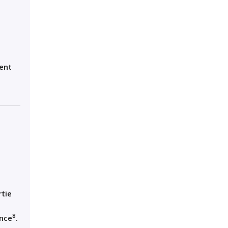
ent
rtie
8
ance
.