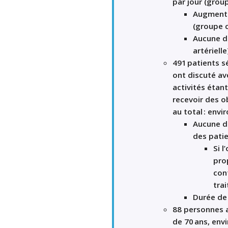
par jour (grou
Augmenta
(
groupe
Aucune di
artérielle
491 patients 
ont discuté av
activités étant
recevoir des ob
au
total
: envi
Aucune di
des
patie
Si l
’
pro
con
tra
Durée de 
88 personnes 
de
70
ans, envi