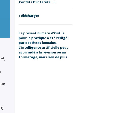
Conflits D’intérêts
Télécharger
Le présent numéro d’Outils
pour la pratique a été rédigé
par des êtres humains.
L’intelligence artificielle peut
avoir aidé à la révision ou au
formatage, mais rien de plus.
1-4
.
n
que
D)