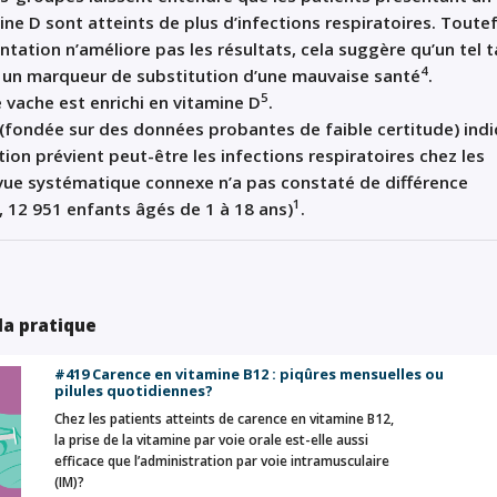
ine D sont atteints de plus d’infections respiratoires. Toutef
ation n’améliore pas les résultats, cela suggère qu’un tel 
4
 un marqueur de substitution d’une mauvaise santé
.
5
e vache est enrichi en vitamine D
.
e (fondée sur des données probantes de faible certitude) ind
on prévient peut-être les infections respiratoires chez les
evue systématique connexe n’a pas constaté de différence
1
R, 12 951 enfants âgés de 1 à 18 ans)
.
 la pratique
#419 Carence en vitamine B12 : piqûres mensuelles ou
pilules quotidiennes?
Chez les patients atteints de carence en vitamine B12,
la prise de la vitamine par voie orale est-elle aussi
efficace que l’administration par voie intramusculaire
(IM)?