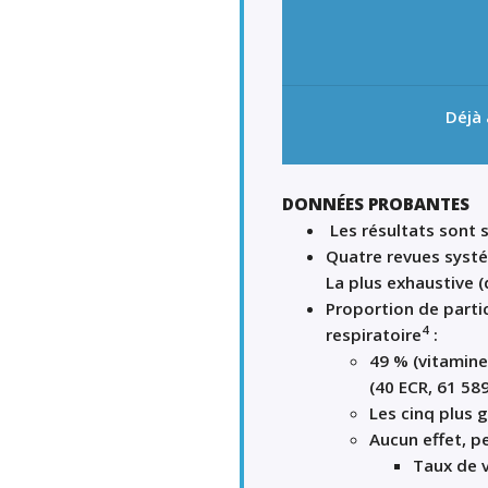
Déjà
DONNÉES PROBANTES
Les résultats sont s
Quatre revues systé
La plus exhaustive (
Proportion de parti
4
respiratoire
:
49 % (vitamine
(40 ECR, 61 58
Les cinq plus 
Aucun effet, p
Taux de v