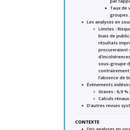
par rappo
Taux de v
groupes.
Les analyses en sou
Limites : Risq
biais de public
résultats impr
procureraient 
d’incohérences
sous-groupe de
contrairement 
l’absence de b
Événements indésir
Graves : 6,9 %
Calculs rénaux
D’autres revues sys
CONTEXTE
Des analyses en sou