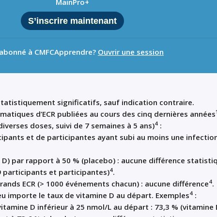
MainPro+
S’inscrire maintenant
 abonné à CMFCApprendre?
Ouvrir une session
tatistiquement significatifs, sauf indication contraire.
matiques d’ECR publiées au cours des cinq dernières années
4
diverses doses, suivi de 7 semaines à 5 ans)
:
cipants et de participantes ayant subi au moins une infectio
 D) par rapport à 50 % (placebo) : aucune différence statisti
4
9 participants et participantes)
.
4
grands ECR (> 1000 événements chacun) : aucune différence
.
4
eu importe le taux de vitamine D au départ. Exemples
:
itamine D inférieur à 25 nmol/L au départ : 73,3 % (vitamine 