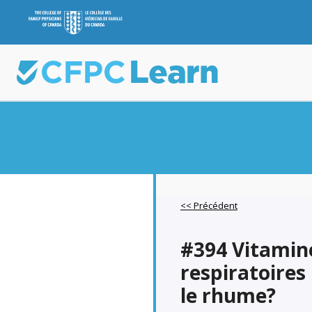
<< Précédent
#394 Vitamine
respiratoires 
le rhume?