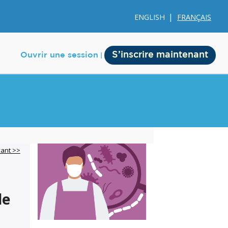
ENGLISH
FRANÇAIS
S’inscrire maintenant
Ouvrir une session
e
Membership
vant >>
Account Membership
Credit History
le
Edit Profile