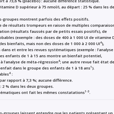
rt à 73,6 % (placebo) : aucune différence statistique.
itamine D supérieur à 75 nmol/L au départ : 25 % dans les d
s-groupes montrent parfois des effets positifs.
ue de résultats trompeurs en raison de multiples comparaiso
ation (résultats faussés par de petits essais positifs), de
obables (exemple : des doses de 400 à 1 000 UI de vitamine 
4
des bienfaits, mais non des doses de 1 000 à 2 000 UI
),
 dans et entre les revues systématiques (exemple : l’analyse
s enfants de 1 à 15 ans montre un bienfait potentiel,
4
à l’analyse de méta-régression
; une autre revue fait état d
1
ienfait dans le groupe des enfants de 1 à 18 ans
).
4
ables
:
 par rapport à 7,3 %; aucune différence.
 : 2 % dans les deux groupes.
1-3
tématiques ont fait les mêmes constatations
.
s-groupes laissent entendre que les patients présentant un