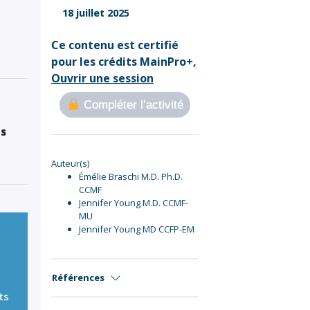
Sign Out
18 juillet 2025
Ce contenu est certifié
pour les crédits MainPro+,
Ouvrir une session
Compléter l’activité
es
Auteur(s)
Émélie Braschi M.D. Ph.D.
CCMF
Jennifer Young M.D. CCMF-
MU
Jennifer Young MD CCFP-EM
Références
ts