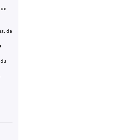
eux
ns, de
D
 du
e