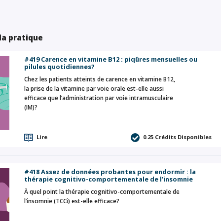
 la pratique
#419 Carence en vitamine B12 : piqûres mensuelles ou
pilules quotidiennes?
Chez les patients atteints de carence en vitamine B12,
la prise de la vitamine par voie orale est-elle aussi
efficace que l’administration par voie intramusculaire
(IM)?
Lire
0.25
Crédits Disponibles
#418 Assez de données probantes pour endormir : la
thérapie cognitivo-comportementale de l’insomnie
À quel point la thérapie cognitivo-comportementale de
l’insomnie (TCCi) est-elle efficace?