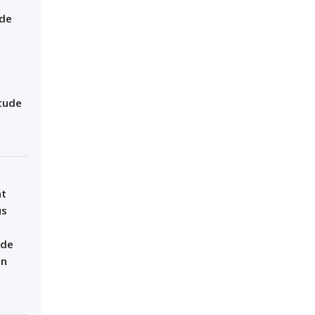
 de
itude
nt
us
 de
on