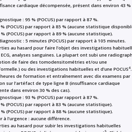
uffisance cardiaque décompensée, présent dans environ 43 %
gnostique : 95 % (POCUS) par rapport à 87 %.
94 % (POCUS) par rapport à 85 % (aucune statistique disponibl
96 % (POCUS) par rapport à 89 % (aucune statistique).
 diagnostic : 5 minutes (POCUS) par rapport à 105 minutes.
ies au hasard pour faire l’objet des investigations habituel
, ECG, analyses sanguines. La plupart ont subi une radiograp
option de faire des tomodensitométries et/ou une
4
ormelle.) ou des investigations habituelles et d’une POCUS
.
 heures de formation et entraînement avec dix examens par
on sur l’artéfact de type ligne B (insuffisance cardiaque
nte dans environ 30 % des cas).
gnostique : 93 % (POCUS) par rapport à 87 %.
88 % (POCUS) par rapport à 83 % (aucune statistique).
95 % (POCUS) par rapport à 88 % (aucune statistique).
r à l’urgence : aucune différence.
ties au hasard pour subir les investigations habituelles
5