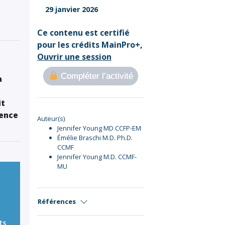
Sign Out
29 janvier 2026
Ce contenu est certifié
pour les crédits MainPro+,
Ouvrir une session
Compléter l’activité
a
it
rence
Auteur(s)
Jennifer Young MD CCFP-EM
Émélie Braschi M.D. Ph.D.
CCMF
Jennifer Young M.D. CCMF-
MU
Références
ts