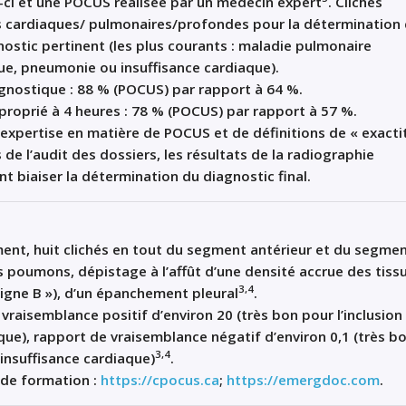
-ci et une POCUS réalisée par un médecin expert
. Clichés
s cardiaques/ pulmonaires/profondes pour la détermination
nostic pertinent (les plus courants : maladie pulmonaire
ue, pneumonie ou insuffisance cardiaque).
gnostique : 88 % (POCUS) par rapport à 64 %.
roprié à 4 heures : 78 % (POCUS) par rapport à 57 %.
d’expertise en matière de POCUS et de définitions de « exact
 de l’audit des dossiers, les résultats de la radiographie
t biaiser la détermination du diagnostic final.
ent, huit clichés en tout du segment antérieur et du segme
s poumons, dépistage à l’affût d’une densité accrue des tiss
3,4
ligne B »), d’un épanchement pleural
.
raisemblance positif d’environ 20 (très bon pour l’inclusion
aque), rapport de vraisemblance négatif d’environ 0,1 (très b
3,4
l’insuffisance cardiaque)
.
 de formation :
https://cpocus.ca
;
https://emergdoc.com
.