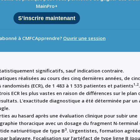
MainPro+
S’inscrire maintenant
 abonné à CMFCApprendre?
Ouvrir une session
tatistiquement significatifs, sauf indication contraire.
tiques réalisées au cours des cinq dernières années, de cin
1,2
s randomisés (ECR), de 1 483 à 1 535 patientes et patients
.
 trois ECR les plus vastes en raison de différences sur le plan 
ésultats. L’exactitude diagnostique a été déterminée par un 
ugle.
ties au hasard après une évaluation clinique pour subir une
graphie thoracique avec un dosage du fragment N-terminal 
3
ide natriurétique de type B
. Urgentistes, formation agréée
ar balayage. Focalisation sur l’artéfact de type ligne B (pou