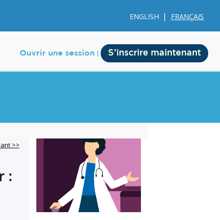
ENGLISH
FRANÇAIS
S’inscrire maintenant
Ouvrir une session
e
Membership
vant >>
Account Membership
 :
Credit History
Edit Profile