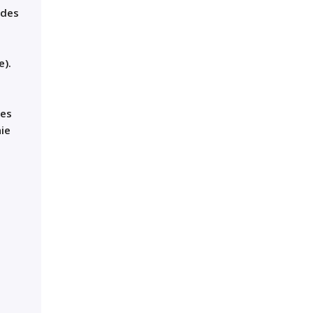
 des
e).
les
hie