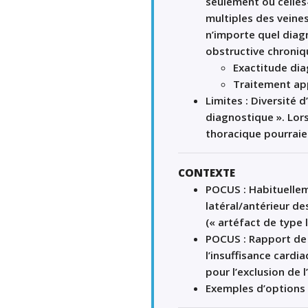
seulement ou celles
multiples des veine
n’importe quel diag
obstructive chroniq
Exactitude dia
Traitement app
Limites : Diversité 
diagnostique ». Lors
thoracique pourraien
CONTEXTE
POCUS : Habituellem
latéral/antérieur de
(« artéfact de type 
POCUS : Rapport de v
l’insuffisance cardi
pour l’exclusion de 
Exemples d’options