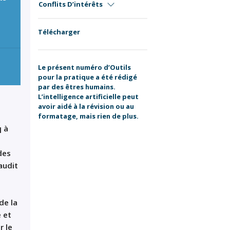
Conflits D’intérêts
Télécharger
Le présent numéro d’Outils
pour la pratique a été rédigé
par des êtres humains.
L’intelligence artificielle peut
avoir aidé à la révision ou au
formatage, mais rien de plus.
q à
des
audit
de la
 et
r le