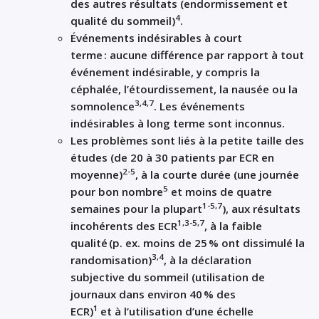
d
es
autres résultats (
endormissement
et
4
qualité du sommeil
)
.
Événements indésirables à court
terme
:
aucune différence par rapport à tout
é
vénement
indésirable
, y compris la
céphalée, l’étourdissement, la nausée ou
la
3
,4,7
somnolence
.
L
es é
vénements
indésirables à
long
terme
sont
inconnus
.
Les problèmes
sont liés à
la
petite
taille des
études (de 20 à 30 patients par ECR
en
2-
5
moyenne
)
,
à
la courte durée
(
une journée
5
pour bon nombre
et moins de quatre
1-
5,
7
semaines pour la plupart
),
aux
résultats
1,3-
5,7
incohérents des ECR
,
à
la faible
qualité (p. ex. moins de 25
% ont dissimulé la
3,4
randomisation)
,
à
la déclaration
subjective du sommeil (
utilisation de
journaux dans
environ 40
% des
1
ECR)
et
à
l’utilisation d’une échelle