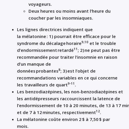
voyageurs
.
Deux heures ou moins avant l’heure du
coucher
par les insomniaques
.
Les lignes directrices
indiquent
que
la
mélatonine
:
1)
pourrait être efficace pour le
9
,10
syndrome du décalage
horaire
et le
trouble
1
1
d’
endormissement
retardé
;
2) ne peut pas être
recommandée pour traiter l’insomnie en raison
d’un manque de
8
données
probantes
;
3)
est
l’objet de
recommandations variables en ce qui concerne
9-11
les travailleurs de quart
.
Les
benzodiazépines
,
les non-
benzodiazépines
et
les antidépresseurs r
accourcissent
la
latence
de
l’endormissement
de
10
à
20
minutes
,
de
13
à
17
min
12
et de 7 à 12
minutes, respectivement
.
La mélatonine coûte environ 2
$ à 7,50
$ par
mois
.