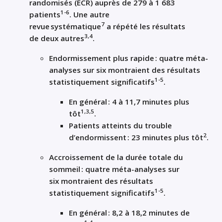
randomisés (ECR) auprès de 279 à
1
6
83
1-6
patients
.
Une autre
7
revue
systématique
a
répété les résultats
3
,4
de
deux autres
.
Endormissement plus rapide
:
quatre
m
é
ta-
analyses
sur six
montraient des résultats
1-
5
statistiquement significatifs
.
En général
:
4
à
11
,
7
minutes
plus
1
,3,5
tôt
.
Patients atteints du trouble
2
d’endormissent
:
23 minutes
plus tôt
.
Accroissement de la durée totale du
sommeil :
quatre méta-analyses sur
six
montraient des résultats
1-5
statistiquement significatifs
.
En général
:
8
,
2
à
18
,
2
minutes
de