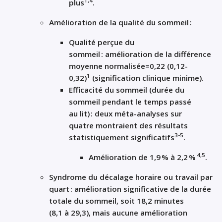
1
,4
plus
.
Amélioration de la qualité du sommeil
:
Qualité perçue du
sommeil
:
amélioration de la
différence
moyenne normalisée
=0
,
22 (0
,
12-
1
0
,
32)
(
signification clinique
minime
)
.
Efficacité du sommeil
(
durée du
sommeil
pendant le temps passé
au
lit
)
:
deux méta-analyses
sur
quatre
montraient des résultats
3-5
statistiquement significatifs
.
4,5
Amélioration de
1
,
9
%
à
2
,
2
%
.
S
yndrome du décalage horaire
ou travail par
quart : amélioration significative de la durée
totale du sommeil, soit
18
,
2 minutes
(8
,
1
à
29
,
3),
mais aucune amélioration