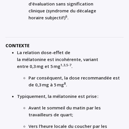
d’évaluation sans signification
clinique
(
s
yndrome du décalage
6
horaire
subjecti
f
)
.
CONTEXTE
La
relation dose-
effet
de
la
mélatonine
est
incohérente
,
variant
1
,3,5
-7
entre
0
,3
mg et
5
mg
.
Par conséquent, la dose recommandée est
8
de 0,3
mg à 5
mg
.
Typiquement, la m
élatonine
est prise
:
Avant le sommeil du matin par les
travailleurs de quart;
Vers l’heure locale du coucher p
a
r les