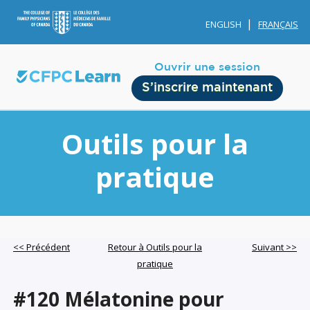
ENGLISH
FRANÇAIS
Ouvrir une session
S’inscrire maintenant
Outils pour la
pratique
Membership
Account Membership
<< Précédent
Retour à Outils pour la
Suivant >>
pratique
Credit History
Edit Profile
#120 Mélatonine pour