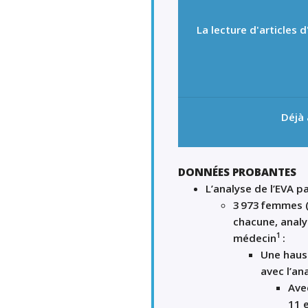
La lecture d'articles
Déjà
DONNÉES PROBANTES
L’analyse de
l’
EVA
pa
3
973 femmes 
chacune
,
analy
1
médecin
:
Une hauss
avec
l
’ana
Av
11 