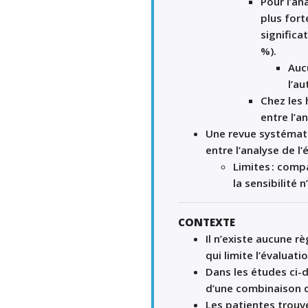
Pour
l’
ana
plus
for
significa
%)
.
Auc
l’au
Chez les
entre
l’a
Une revue systéma
entre
l’analyse de
l’
é
Limit
e
s
:
comp
la
sensibilité
n
CONTEXTE
Il n’existe aucune r
qui limite l’évaluat
D
ans les études ci-
d’
une combinaison
Les patientes trou