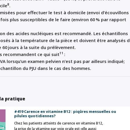
8
cile
.
omisé
e
s
pour effectuer le test à domicile
(
envoi d’écouvillons
 fois plus susceptibles de
le
faire
(
environ
60
% par rapport
ion des acides nucléiques
est recommandé
.
Les échantillons
osés à la température de la pièce et
doivent
être
analysés
d
 60 jours à la suite du prélèvement
.
11
ces recommandent ce qui suit
:
EVA
lorsqu’un examen pelvien n’est pas
par ailleurs
indiqué
;
chantillon
du
PJU
dans le cas des hommes
.
 la pratique
#419 Carence en vitamine B12 : piqûres mensuelles ou
pilules quotidiennes?
Chez les patients atteints de carence en vitamine B12,
la prise de la vitamine par voie orale est-elle aussi