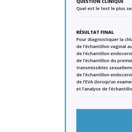
QUESTION CLINIQUE
Quel est le test le plus s
RÉSULTAT FINAL
P
our diagnostiqu
er la ch
de
l’échantillon
vagina
l
a
de
l
’
échantillon
endocerv
de
l
’
échantillon
du
premier
transmissibles sexuellem
de
l
’
échantillon
endocerv
de
l’
EVA
(
lor
s
qu’un exame
et
l’analyse de
l’
échantill