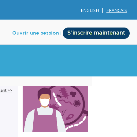
ENGLISH
FRANÇAIS
S’inscrire maintenant
Ouvrir une session
e
Membership
vant >>
Account Membership
Credit History
Edit Profile