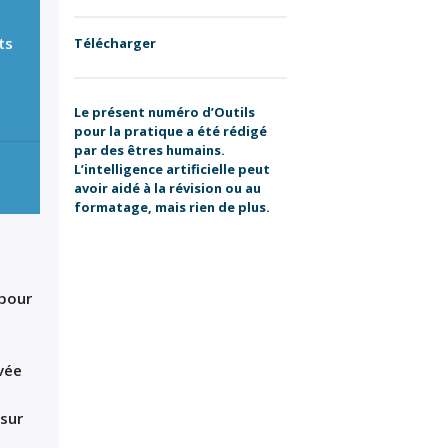
ts
Télécharger
Le présent numéro d’Outils
pour la pratique a été rédigé
par des êtres humains.
L’intelligence artificielle peut
avoir aidé à la révision ou au
formatage, mais rien de plus.
 pour
vée
sur