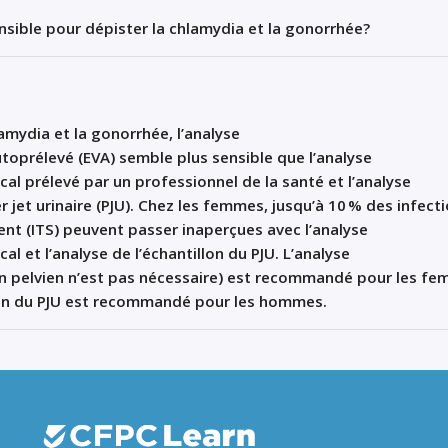
ensible pour dépister la chlamydia et la gonorrhée?
lamydia et la gonorrhée,
l’analyse
utoprélevé
(EVA)
semble
plus sensible
que
l’analyse
ica
l
prélevé par
un
professionnel de la santé
et
l’analyse
 jet urinaire (PJU)
.
Chez les femmes,
jusqu’à 10 % des infect
ent (ITS) peuvent passer inaperçu
es
avec l’analyse
ica
l
et
l’analyse
de
l
’
échantillon du
PJU
.
L’analyse
n pelvien n’est pas nécessaire) est recommandé
pour
les fe
on
du PJU est recommandé
pour
les hommes
.