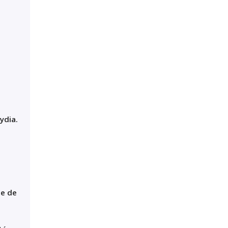
ydia
.
e
s
se de