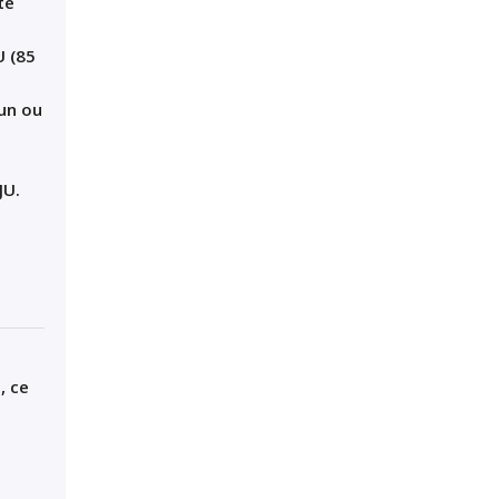
té
U (85
un ou
JU
.
e
,
ce