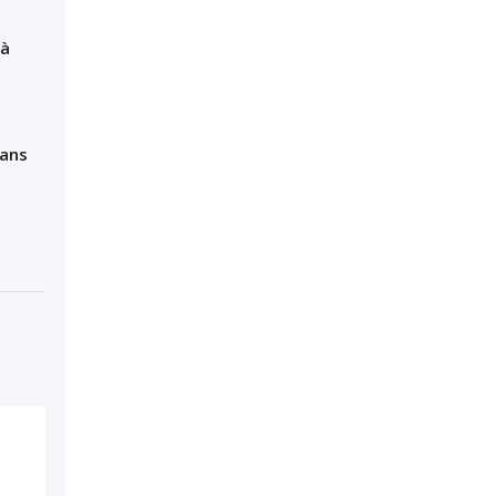
 à
ans