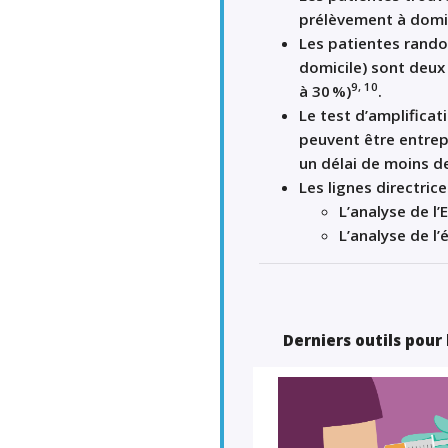
prélèvement
à domi
Les
patient
e
s rand
domicile
) sont deux
9
, 10
à
30
%
)
.
Le test d’amplificat
peuvent être entrep
un délai de moins de
Les lignes directri
L
’analyse de
l’
L
’analyse de
l’
é
Derniers outils pour