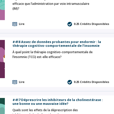
efficace que l’administration par voie intramusculaire
(IM)?
Lire
0.25
Crédits Disponibles
#418 Assez de données probantes pour endormir : la
thérapie cognitivo-comportementale de l’insomnie
À quel point la thérapie cognitivo-comportementale de
l’insomnie (TCCi) est-elle efficace?
Lire
0.25
Crédits Disponibles
#417 Déprescrire les inhibiteurs de la cholinestérase :
une bonne ou une mauvaise idée?
Quels sont les effets de la déprescription des