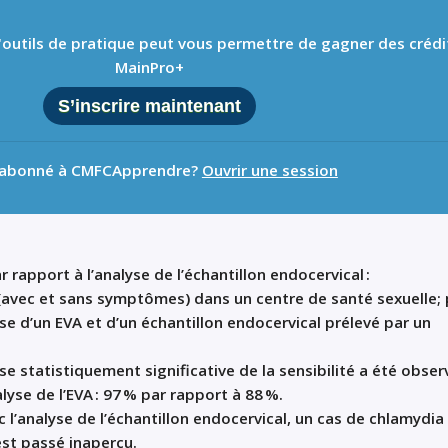
 d'outils de pratique peut vous permettre de gagner des crédi
MainPro+
S’inscrire maintenant
 abonné à CMFCApprendre?
Ouvrir une session
r rapport
à l’analyse de
l’
échantillon
endocervical
:
(avec et sans symptômes
)
dans un centre de santé sexuelle
;
se d’un
EVA
et
d’un
échantillon
endocervical
prélevé
par un
e statistiquement significative de la
sensibilité
a été obser
lyse de l’
EVA
: 97
%
par rapport à
88
%
.
ec
l’
analyse de l’
échantillon
endocervical
, un cas de
chl
a
m
y
dia
est passé inaperçu
.