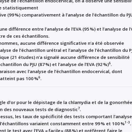
lyse de l’
échantillon
endocervical
,
on a observé une sensibili
te
statistiquement
tive
(99
%)
comparativement
à
l’
analyse de l’
échantillon du PJ
une différence entre l
’
analyse de l’
EVA
(95
%)
et
l’
analyse de l’
tre
de ces échantillons
.
 hommes
,
aucune différence sig
n
ifi
cative n’a été observée
nalyse de
l’
échantillon
urétral
et
l’analyse de
l’
échantillon
du
P
tique
(
21
études
)
n’a
signal
é
aucune diff
é
rence de s
ensibilité
6
chantillon
du
PJU
(
87
%
)
et
l’analyse de
l’
EVA
(
92
%
)
.
ara
ison
avec l’analyse de
l’
échantillon endocervic
a
l
,
dont
6
’atteint pas
100
%
.
ègle d’or pour le dépistage de la
chlamydia
et de la
gonorrh
é
7
ion des nouveaux tests de diagnostic
.
dessus
, l
es taux de spécificité
des
tests comportant l’analyse
1-3
d’
échantillon
s
variaient
constamment
entre
99
% et
100
%
.
vent
le test
avec
l’
EVA
«
facile
»
(88
%)
et pré
fèrent faire
le