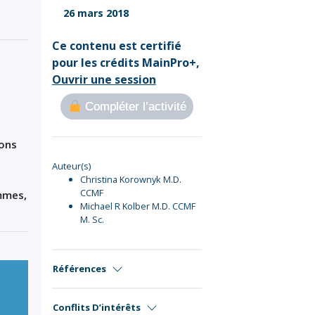
Sign Out
26 mars 2018
Ce contenu est certifié
pour les crédits MainPro+,
Ouvrir une session
Compléter l’activité
ions
Auteur(s)
Christina Korownyk M.D.
CCMF
mmes,
Michael R Kolber M.D. CCMF
M. Sc.
Références
Conflits D’intérêts