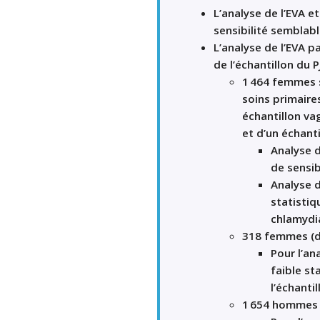
L’analyse de
l’
EVA
e
sensibilité semblab
L’analyse de
l’
EVA
pa
de
l’échantillon
du
P
1
464
femmes
soins primaire
échantillon
va
et
d’
u
n
échant
Analyse 
de
sensib
Analyse d
statistiq
chlamydia
318
femmes
(
Pour
l’
ana
faible st
l’
échantil
1
654
hommes 