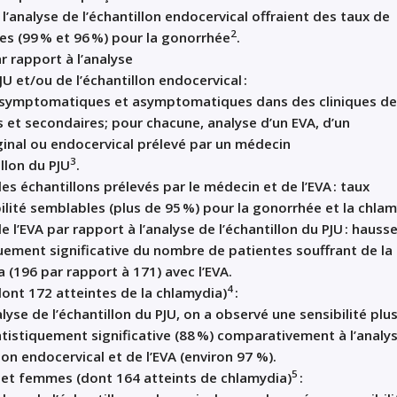
t
l’analyse de
l’échantillon
endocervica
l
offraient
des taux de
2
les
(99 % et 96 %) pour la gonor
rhée
.
r rapport
à l’analyse
JU
et/
ou
de
l’
échantillon
endocervical
:
symptomati
ques et
asymptomati
ques
dans des cliniques
de
s et secondaires
;
pour chacune,
analyse
d’un
EVA
,
d’
un
ginal ou endocervical
prélevé
par un médecin
3
illon
du
PJU
.
des é
chantillons prélevés par le médecin et
de l’
EVA
:
taux
ilité semblable
s
(
plus de
95
%)
pour la gonorrhée et la
chlam
e l’
EVA
par rapport
à
l’analyse de l’
échantillon
du
PJU
:
hauss
uement significative du
nombre
de patientes souffrant de la
 (196 par rapport à 171)
avec
l’EVA
.
4
dont
172
atteintes
de la
chlamydia
)
:
lyse de l’
échantillon
du
PJU
, on a observé une
sensibilité plu
atistiquement significative
(88 %)
comparativement
à
l’
analy
lon endocer
vical et
de
l’EVA (environ 97 %)
.
5
et femmes
(
dont
164
atteints de
c
hlamydia
)
: