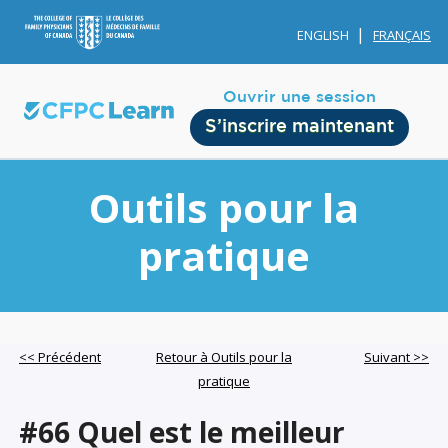
ENGLISH
FRANÇAIS
Ouvrir une session
S’inscrire maintenant
Outils pour la
pratique
Membership
Account Membership
<< Précédent
Retour à Outils pour la
Suivant >>
pratique
Credit History
Edit Profile
#66 Quel est le meilleur