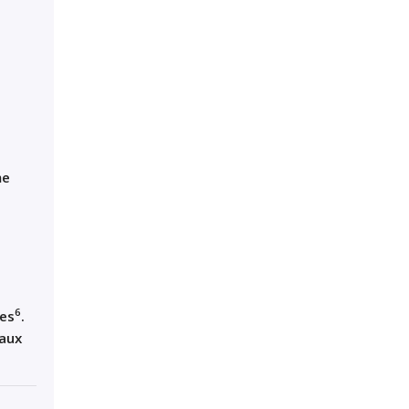
me
6
ces
.
 aux