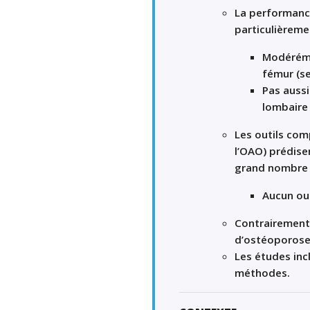
La performance
particulièreme
Modéréme
fémur (se
Pas aussi
lombaire 
Les outils co
l’OAO) prédise
grand nombre 
Aucun out
Contrairement à
d’ostéoporose,
Les études inc
méthodes.