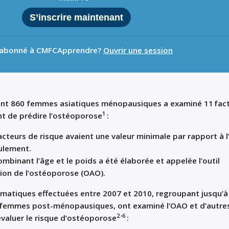
S’inscrire maintenant
 abonné à CMFCApprendre?
Ouvrir une session
nt 860 femmes asiatiques ménopausiques a examiné 11 fac
1
t de prédire l’ostéoporose
:
acteurs de risque avaient une valeur minimale par rapport à l
eulement.
mbinant l’âge et le poids a été élaborée et appelée l’outil
ion de l’ostéoporose (OAO).
matiques effectuées entre 2007 et 2010, regroupant jusqu’à
5 femmes post-ménopausiques, ont examiné l’OAO et d’autre
2-6
 évaluer le risque d’ostéoporose
: