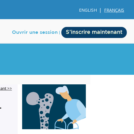
ENGLISH
FRANÇAIS
S’inscrire maintenant
Ouvrir une session
e
Membership
vant >>
Account Membership
-
Credit History
Edit Profile