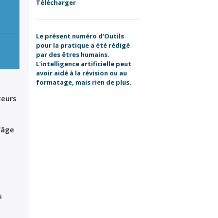
Télécharger
Le présent numéro d’Outils
pour la pratique a été rédigé
par des êtres humains.
L’intelligence artificielle peut
avoir aidé à la révision ou au
formatage, mais rien de plus.
teurs
’âge
s