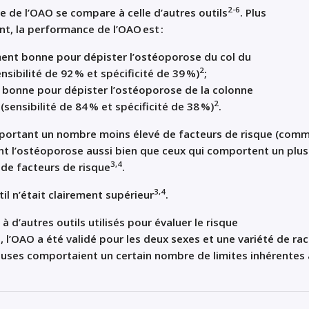
2-6
 de l’OAO se compare à celle d’autres outils
. Plus
nt, la performance de l’OAO est :
nt bonne pour dépister l’ostéoporose du col du
2
nsibilité de 92 % et spécificité de 39 %)
;
 bonne pour dépister l’ostéoporose de la colonne
2
(sensibilité de 84 % et spécificité de 38 %)
.
mportant un nombre moins élevé de facteurs de risque (com
nt l’ostéoporose aussi bien que ceux qui comportent un plus
3,4
de facteurs de risque
.
3,4
il n’était clairement supérieur
.
 d’autres outils utilisés pour évaluer le risque
 l’OAO a été validé pour les deux sexes et une variété de ra
luses comportaient un certain nombre de limites inhérentes