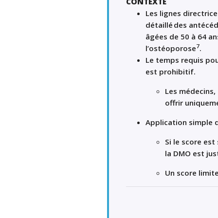
CONTEXTE
Les lignes directr
détaillé des antécé
âgées de 50 à 64 ans
7
l’ostéoporose
.
Le temps requis po
est prohibitif.
Les médecins, 
offrir uniquem
Application simple 
Si le score est
la DMO est just
Un score limite