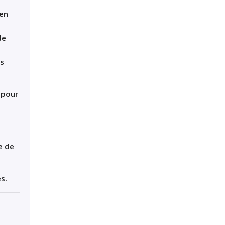
en
de
es
 pour
e de
s.