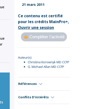
Sign Out
21 mars 2011
que
Ce contenu est certifié
pour les crédits MainPro+,
Ouvrir une session
Compléter l’activité
que
ur
Auteur(s)
Christina Korownyk MD CCFP
G. Michael Allan MD CCFP
Références
Conflits D’intérêts
ts