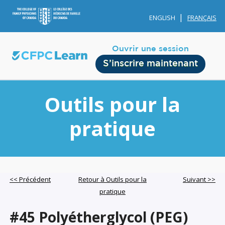
ENGLISH
FRANÇAIS
Ouvrir une session
S’inscrire maintenant
Outils pour la
pratique
Membership
Account Membership
<< Précédent
Retour à Outils pour la
Suivant >>
pratique
Credit History
Edit Profile
#45 Polyétherglycol (PEG)