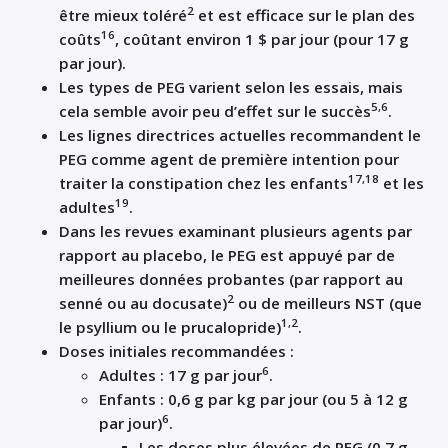
2
être mieux toléré
et est efficace sur le plan des
16
coûts
, coûtant environ 1 $ par jour (pour 17 g
par jour).
Les types de PEG varient selon les essais, mais
5,6
cela semble avoir peu d’effet sur le succès
.
Les lignes directrices actuelles recommandent le
PEG comme agent de première intention pour
17,18
traiter la constipation chez les enfants
et les
19
adultes
.
Dans les revues examinant plusieurs agents par
rapport au placebo, le PEG est appuyé par de
meilleures données probantes (par rapport au
2
senné ou au docusate)
ou de meilleurs NST (que
1,2
le psyllium ou le prucalopride)
.
Doses initiales recommandées :
6
Adultes : 17 g par jour
.
Enfants : 0,6 g par kg par jour (ou 5 à 12 g
6
par jour)
.
Les doses plus élevées de PEG (0,7 g