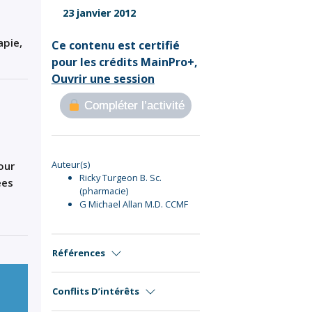
Sign Out
23 janvier 2012
apie,
Ce contenu est certifié
pour les crédits MainPro+,
Ouvrir une session
Compléter l’activité
Auteur(s)
our
Ricky Turgeon B. Sc.
ées
(pharmacie)
G Michael Allan M.D. CCMF
Références
Conflits D’intérêts