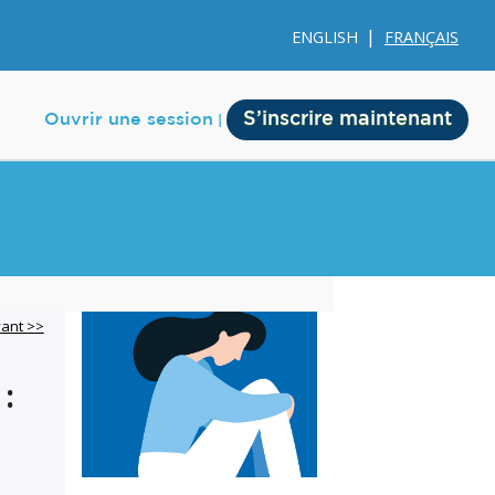
ENGLISH
FRANÇAIS
S’inscrire maintenant
Ouvrir une session
e
Membership
vant >>
Account Membership
:
Credit History
Edit Profile