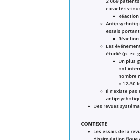
2 069 patients
caractéristiqu
Réaction 
Antipsychotiqu
essais portant 
Réaction 
Les événements
étudié (p. ex. 
Un plus 
ont inter
nombre né
= 12-50 l
Il n’existe pa
antipsychotiqu
Des revues systémat
CONTEXTE
Les essais de la rev
dissimulation floue 