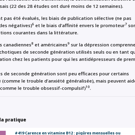
sais (22 des 28 études ont duré moins de 12 semaines).
t pas été évalués, les biais de publication sélective (ne pas
6
7
udes négatives)
et le biais d’affinité envers le promoteur
so
ions courantes dans la littérature.
8
9
es canadiennes
et américaines
sur la dépression comprenn
ychotiques de seconde génération utilisés seuls ou en tant q
tion chez les patients pour qui les antidépresseurs de prem
s de seconde génération sont peu efficaces pour certains
é (comme le trouble d’anxiété généralisée), mais peuvent aid
10
 (comme le trouble obsessif-compulsif)
.
 la pratique
#419 Carence en vitamine B12 : piqûres mensuelles ou