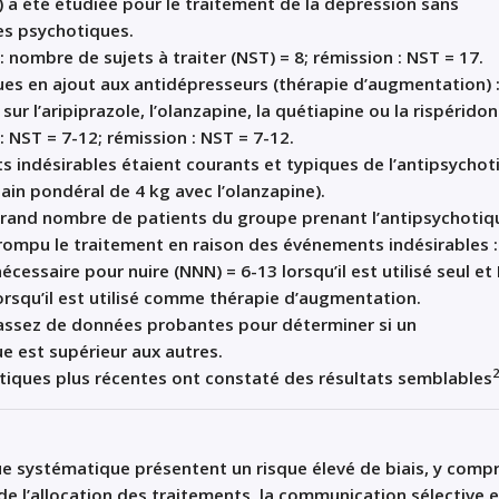
) a été étudiée pour le traitement de la dépression sans
es psychotiques.
: nombre de sujets à traiter (NST) = 8; rémission : NST = 17.
es en ajout aux antidépresseurs (thérapie d’augmentation) 
sur l’aripiprazole, l’olanzapine, la quétiapine ou la rispéridon
: NST = 7-12; rémission : NST = 7-12.
 indésirables étaient courants et typiques de l’antipsychot
gain pondéral de 4 kg avec l’olanzapine).
grand nombre de patients du groupe prenant l’antipsychotiq
rompu le traitement en raison des événements indésirables :
cessaire pour nuire (NNN) = 6-13 lorsqu’il est utilisé seul e
orsqu’il est utilisé comme thérapie d’augmentation.
s assez de données probantes pour déterminer si un
e est supérieur aux autres.
2
iques plus récentes ont constaté des résultats semblables
ue systématique présentent un risque élevé de biais, y compr
de l’allocation des traitements, la communication sélective e