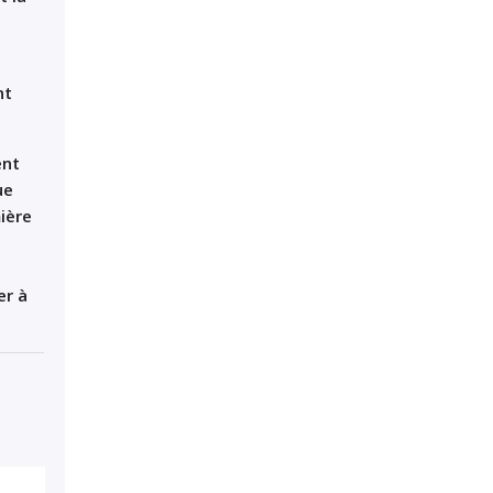
nt
ent
ue
ière
er à