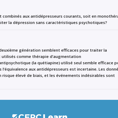
it combinés aux antidépresseurs courants, soit en monothér
raiter la dépression sans caractéristiques psychotiques?
deuxième génération semblent efficace
s
pour traiter la
 utilisés comme thérapie d’augmentation
antipsychotique
(
la
qu
é
tiapine
)
utilisé seul semble efficace p
is l’équivalence aux
antidépresseurs
est incertaine. Les donn
risque élevé de biais, et les événements indésirables sont