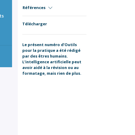
Références
ts
Télécharger
Le présent numéro d’Outils
pour la pratique a été rédigé
par des êtres humains.
L’intelligence artificielle peut
avoir aidé à la révision ou au
formatage, mais rien de plus.
.