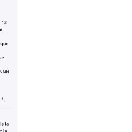
: 12
e.
ique
ue
t NNN
-5
.
is la
t la