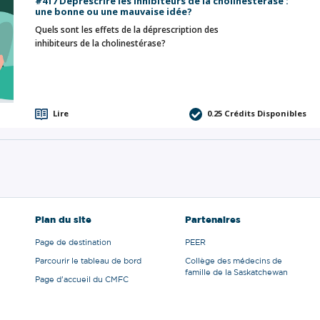
#417 Déprescrire les inhibiteurs de la cholinestérase :
une bonne ou une mauvaise idée?
Quels sont les effets de la déprescription des
inhibiteurs de la cholinestérase?
Lire
0.25
Crédits Disponibles
Plan du site
Partenaires
Page de destination
PEER
Parcourir le tableau de bord
Collège des médecins de
famille de la Saskatchewan
Page d'accueil du CMFC