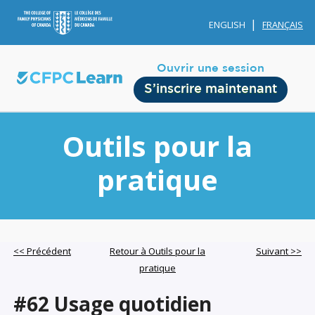
ENGLISH
FRANÇAIS
Ouvrir une session
S’inscrire maintenant
Outils pour la
pratique
Membership
Account Membership
<< Précédent
Retour à Outils pour la
Suivant >>
pratique
Credit History
Edit Profile
#62 Usage quotidien