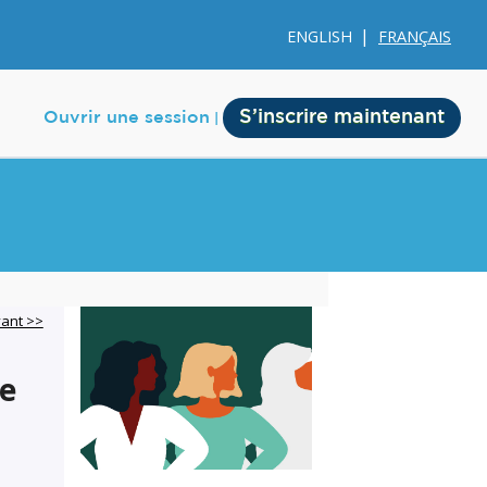
ENGLISH
FRANÇAIS
S’inscrire maintenant
Ouvrir une session
e
Membership
vant >>
Account Membership
le
Credit History
Edit Profile