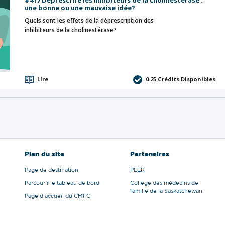
#417 Déprescrire les inhibiteurs de la cholinestérase :
une bonne ou une mauvaise idée?
Quels sont les effets de la déprescription des
inhibiteurs de la cholinestérase?
Lire
0.25
Crédits Disponibles
Plan du site
Partenaires
Page de destination
PEER
Parcourir le tableau de bord
Collège des médecins de
famille de la Saskatchewan
Page d'accueil du CMFC