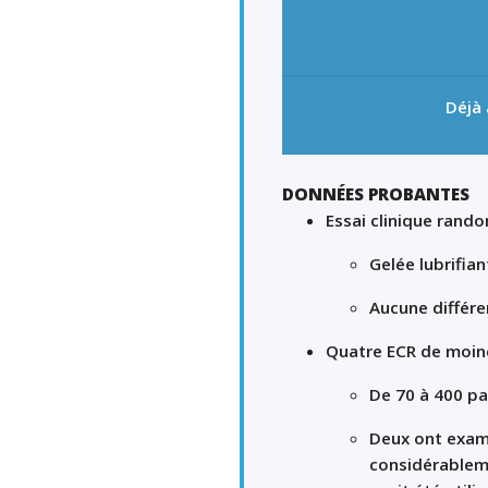
Déjà
DONNÉES PROBANTES
Essai clinique rando
Gelée lubrifia
Aucune différen
Quatre ECR de moin
De 70 à 400 pa
Deux ont exami
considérableme