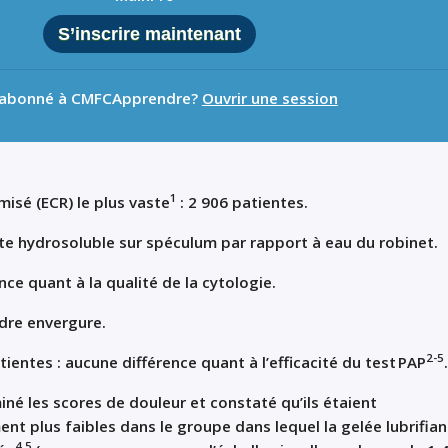
S’inscrire maintenant
 abonné à CMFCApprendre?
Ouvrir une session
1
misé (ECR) le plus vaste
: 2 906 patient
e
s.
nte hydrosoluble sur spéculum par rapport à eau du robinet.
ce quant à la qualité de la cytologie.
dre envergure.
2-5
tientes :
aucune différence quant à l’efficacité du test PAP
.
né les scores de douleur et constaté qu’ils étaient
nt plus faibles dans le groupe dans lequel la gelée lubrifia
4,5