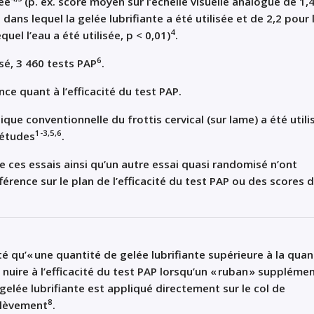
sée
(p. ex. score moyen sur l’échelle visuelle analogue de 1,
dans lequel la gelée lubrifiante a été utilisée et de 2,2 pour 
4
uel l’eau a été utilisée, p < 0,01)
.
6
sé,
3 460 tests PAP
.
ce quant à l’efficacité du test PAP.
ue conventionnelle du frottis cervical (sur lame) a été utili
1-3,5,6
 études
.
 ces essais ainsi qu’un autre essai quasi randomisé n’ont
érence sur le plan de l’efficacité du test PAP ou des scores 
 qu’« une quantité de gelée lubrifiante supérieure à la quan
t nuire à l’efficacité du test PAP lorsqu’un « ruban » suppléme
gelée lubrifiante est appliqué directement sur le col de
8
élèvement
.