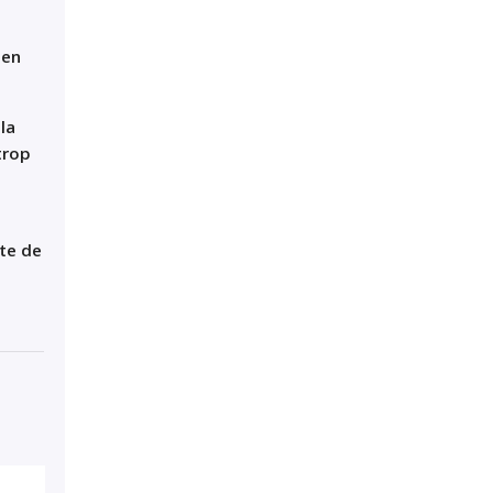
 en
la
trop
îte de