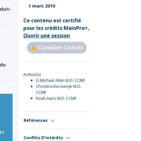
Sign Out
1 mars 2010
duit-
Ce contenu est certifié
pour les crédits MainPro+,
Ouvrir une session
Compléter l’activité
du
Auteur(s)
G Michael Allan M.D. CCMF
Christina Korownyk M.D.
CCMF
Noah Ivers M.D. CCMF
Références
ts
Conflits D’intérêts