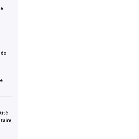
4
le
sée
de
tité
ntaire