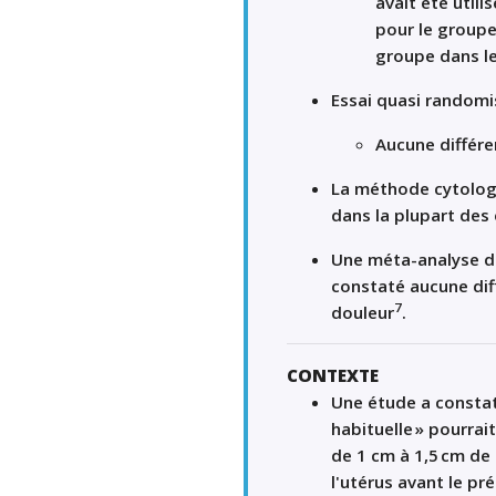
avait été utili
pour le groupe 
groupe dans leq
Essai quasi randomi
Aucune différen
La méthode cytologiq
dans la plupart des
Une méta-analyse de
constaté aucune diff
7
douleur
.
CONTEXTE
Une étude a constaté
habituelle » pourrai
de 1 cm à 1,5 cm de 
l'utérus
avant le pr