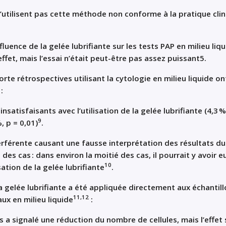
 n’utilisent pas cette méthode non conforme à la pratique cli
fluence de la gelée lubrifiante sur les tests PAP en milieu liq
effet, mais l’essai n’était peut-être pas assez puissant
5
.
te rétrospectives utilisant la cytologie en milieu liquide on
:
 insatisfaisants avec l’utilisation de la gelée lubrifiante (4,3 
9
, p = 0,01)
.
rférente causant une fausse interprétation des résultats du
des cas : dans environ la moitié des cas, il pourrait y avoir e
10
isation de la gelée lubrifiante
.
a gelée lubrifiante a été appliquée directement aux échantil
11,12
ux en milieu liquide
:
 a signalé une réduction du nombre de cellules, mais l’effet 