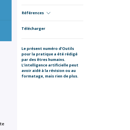
Références
Télécharger
Le présent numéro d’Outils
pour la pratique a été rédigé
par des êtres humains.
L’intelligence artificielle peut
avoir aidé à la révision ou au
formatage, mais rien de plus.
nte