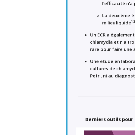
l’efficacité n’
La deuxième ét
1
milieu liquide
Un ECR a également v
chlamydia et n’a tro
rare pour faire une 
Une étude en labora
cultures de chlamydi
Petri, ni au diagnost
Derniers outils pour