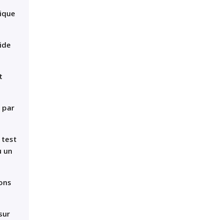
nique
uide
t
% par
 test
u un
lons
sur