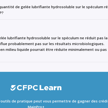
 quantité de gelée lubrifiante hydrosoluble sur le spéculum ré
AP?
elée
lubrifiante
hydrosoluble
sur le
spéculum
ne
réduit
pas la
nflue
probablement
pas sur les
résultats
microbiologiques
.
P
en
milieu
liquide
pourrait
être
réduite
minimalement
ou
pas 
 d'outils de pratique peut vous permettre de gagner des crédi
MainPro+