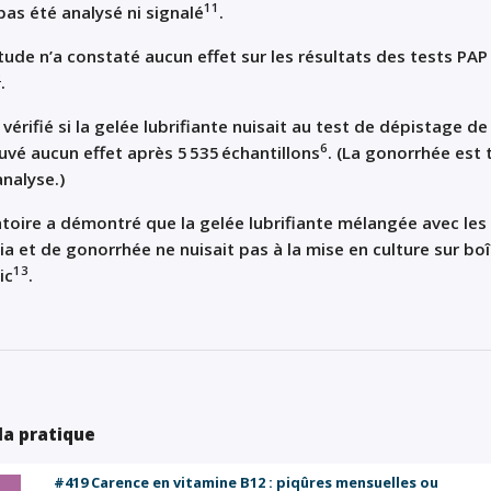
11
a pas été analysé ni signalé
.
ude n’a constaté aucun effet sur les résultats des tests PAP
2
.
érifié si la gelée lubrifiante nuisait au test de dépistage de 
6
uvé aucun effet après 5 535 échantillons
.
(La gonorrhée est 
analyse.)
toire a démontré que la gelée lubrifiante mélangée avec les
a et de gonorrhée ne nuisait pas à la mise en culture sur bo
13
ic
.
 la pratique
#419 Carence en vitamine B12 : piqûres mensuelles ou